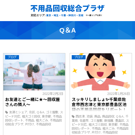
Q＆A
ブログ
ブログ
2022年2月2日
2022年1月26日
お友達とご一緒に★～回収屋
スッキリしましょ✨千葉県佐
さんの隣人～
倉市西志津と東京都豊島区池
袋の不用品回収をリポート！
友達とシェア
北区
Q＆A
ゴミ屋敷
ス
～回収屋さんの隣人～
西志津
池袋
廃品
廃品回収
Q＆A
千
ピード対応
粗大ゴミ回収
東京都
不用品
回収レポート
不用品
粗大ごみ
不用品回
葉県
佐倉市
ゴミ屋敷
断捨離
豊島区
ス
収総合プラザ
片付け
不用品回収
ピード対応
粗大ゴミ回収
東京都
不用品
回収レポート
不用品
粗大ごみ
不用品回
収総合プラザ
片付け
不用品回収