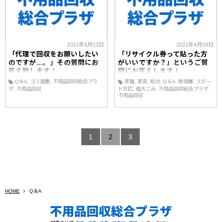
2021年5月13日
2021年4月19日
「代理で回収をお願いしたい
「リサイクル券って貼った方
のですが…。」その質問にお
がいいですか？」というご質
答え致します！
問にお答えします！
Q＆A
ゴミ屋敷
不用品回収総合プラ
家電
家具
処分
Q＆A
断捨離
スピー
ザ
不用品回収
ド対応
粗大ごみ
不用品回収総合プラザ
不用品回収
1
2
3
HOME
Q＆A