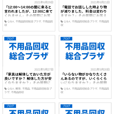
2021年6月29日
2021年6月21日
「12:00～14:00の間に来ると
「電話でお話しした時より物
言われましたが、12:00に来て
が減りました。料金は変わり
くれません」その質問にお答
ますか？」その質問にお答え
え致します！
致します！
Q＆A
不用品回収総合プラザ
不用品回
Q＆A
不用品回収総合プラザ
不用品回
収
収
ブログ
ブログ
2021年5月27日
2021年5月20日
「家具は解体しておいた方が
「いらない物がかなりたくさ
良いですか？ 解体した方が安
んあるのですが、いくらくら
くなりますか？」その質問に
いになりますか？」その質問
お答えします！
にお答え致します！
Q＆A
解体
不用品
不用品回収総合プ
Q＆A
不用品回収総合プラザ
不用品回
ラザ
不用品回収
収
ブログ
ブログ