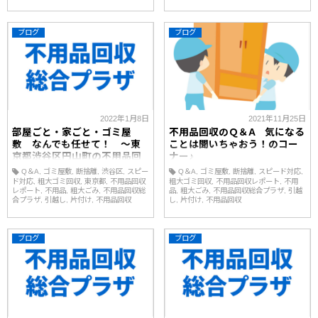
ブログ
ブログ
2022年1月8日
2021年11月25日
部屋ごと・家ごと・ゴミ屋
不用品回収のＱ＆A 気になる
敷 なんでも任せて！ ～東
ことは聞いちゃおう！のコー
京都渋谷区円山町の不用品回
ナー♪
収レポート🎤～
Q＆A
ゴミ屋敷
断捨離
渋谷区
スピー
Q＆A
ゴミ屋敷
断捨離
スピード対応
ド対応
粗大ゴミ回収
東京都
不用品回収
粗大ゴミ回収
不用品回収レポート
不用
レポート
不用品
粗大ごみ
不用品回収総
品
粗大ごみ
不用品回収総合プラザ
引越
合プラザ
引越し
片付け
不用品回収
し
片付け
不用品回収
ブログ
ブログ