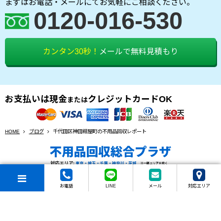
まずはお電話・メールにてお気軽にご相談ください。
0120-016-530
カンタン30秒！
メールで無料見積もり
お支払いは現金
クレジットカードOK
または
HOME
ブログ
千代田区神田紺屋町の不用品回収レポート
© 2026 不用品回収総合プラザ All rights reserved.
お電話
LINE
メール
対応エリア