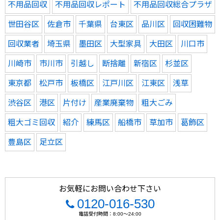
不用品回収
不用品回収レポート
不用品回収総合プラザ
世田谷区
佐倉市
千葉県
台東区
品川区
回収困難物
回収業者
埼玉県
墨田区
大型家具
大田区
川口市
川崎市
市川市
引越し
断捨離
新宿区
杉並区
東京都
松戸市
板橋区
江戸川区
江東区
浅草
渋谷区
港区
片付け
産業廃棄物
粗大ごみ
粗大ゴミ回収
紹介
練馬区
船橋市
草加市
葛飾区
豊島区
足立区
お気軽にお問い合わせ下さい
0120-016-530
電話受付時間：8:00～24:00