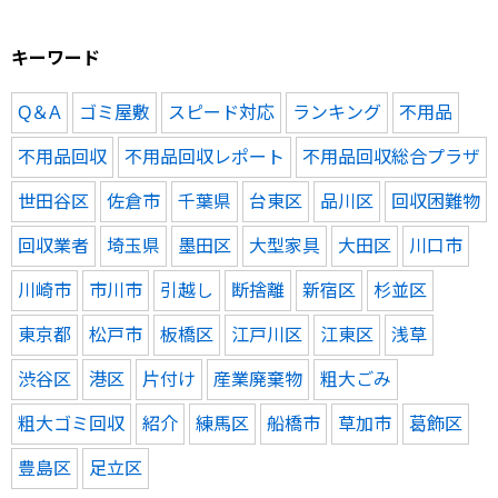
キーワード
Q＆A
ゴミ屋敷
スピード対応
ランキング
不用品
不用品回収
不用品回収レポート
不用品回収総合プラザ
世田谷区
佐倉市
千葉県
台東区
品川区
回収困難物
回収業者
埼玉県
墨田区
大型家具
大田区
川口市
川崎市
市川市
引越し
断捨離
新宿区
杉並区
東京都
松戸市
板橋区
江戸川区
江東区
浅草
渋谷区
港区
片付け
産業廃棄物
粗大ごみ
粗大ゴミ回収
紹介
練馬区
船橋市
草加市
葛飾区
豊島区
足立区